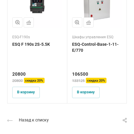
ESQ-F190s
Шкафы управления ESQ
Я
ESQ F 190s 2S-5.5K
ESQ-Control-Base-1-11-
Я
E/770
с
7
20800
106500
20800
133125
8
скидка 20%
скидка 20%
В корзину
В корзину
Назад к списку