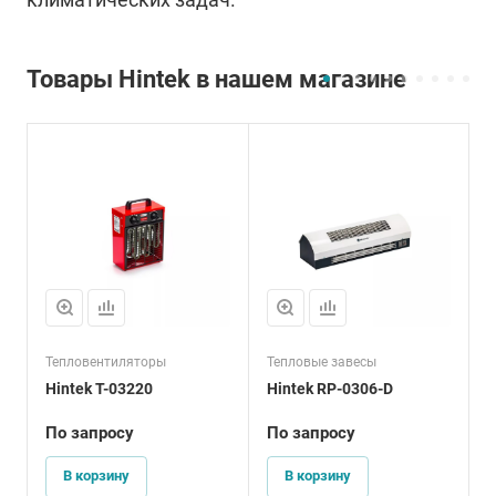
Товары Hintek в нашем магазине
Тепловентиляторы
Тепловые завесы
Т
Hintek T-03220
Hintek RP-0306-D
H
По зап
р
осу
По зап
р
осу
П
В корзину
В корзину